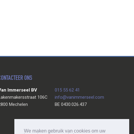
CONTACTEER ONS
Van Immerseel BV
015 55 62 41
Lakenmakersstraat 106C
info@vanimmerseel.com
2800 Mechelen
BE 0430.026.437
We maken gebruik van cookies om uw