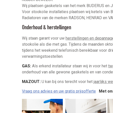
Wij plaatsen gasketels van het merk BUDERUS e
Voor stookolie installaties plaatsen wij ketels v
Radiatoren van de merken RADSON, HENRAD en V
Onderhoud & herstellingen
Wij staan garant voor uw
herstellingen en depannag
stookolie als die met gas. Tijdens de maanden oktobe
tijdens het weekend telefonisch bereikbaar voor dr
verwarmingstoestellen.
GAS:
Als erkend installateur staan wij in voor het
tw
onderhoud van alle gewone gasketels en van co
MAZOUT:
U kan bij ons terecht voor het
jaarlijks we
Vraag ons advies en uw gratis prijsofferte
Met ons