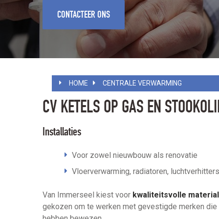
CONTACTEER ONS
HOME
CENTRALE VERWARMING
CV KETELS OP GAS EN STOOKO
Installaties
Voor zowel nieuwbouw als renovatie
Vloerverwarming, radiatoren, luchtverhitter
Van Immerseel kiest voor
kwaliteitsvolle materia
gekozen om te werken met gevestigde merken die al
hebben bewezen.