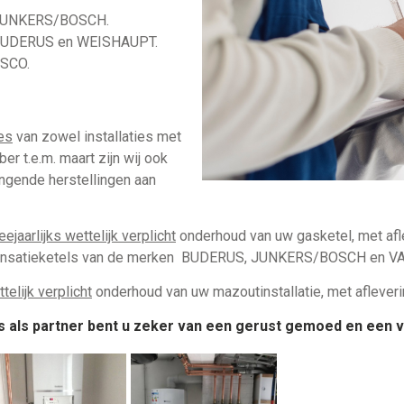
n JUNKERS/BOSCH.
an BUDERUS en WEISHAUPT.
ASCO.
es
van zowel installaties met
r t.e.m. maart zijn wij ook
ingende herstellingen aan
eejaarlijks wettelijk verplicht
onderhoud van uw gasketel, met aflev
ndensatieketels van de merken BUDERUS, JUNKERS/BOSCH en V
ttelijk verplicht
onderhoud van uw mazoutinstallatie, met afleverin
 als partner bent u zeker van een gerust gemoed en een v